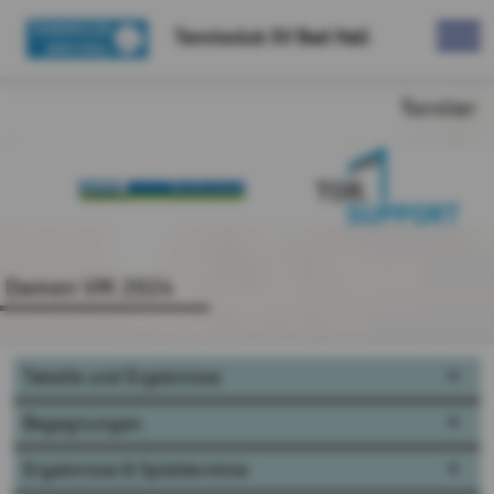
Tennisclub SV Bad Hall
Turnier
Damen VM 2024
Tabelle und Ergebnisse
Begegnungen
Ergebnisse & Spieltermine