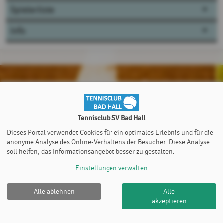
Spielerliste
Info
Tennisclub SV Bad Hall
Dieses Portal verwendet Cookies für ein optimales Erlebnis und für die
anonyme Analyse des Online-Verhaltens der Besucher. Diese Analyse
soll helfen, das Informationsangebot besser zu gestalten.
Einstellungen verwalten
Alle ablehnen
Alle
akzeptieren
Tennisclub SV Bad Hall |
Impressum
|
Cookie Policy
© 2012-2026
eTennis